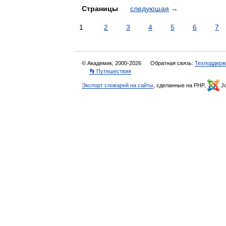
Страницы
следующая
→
1
2
3
4
5
6
7
© Академик, 2000-2026
Обратная связь:
Техподдерж
👣 Путешествия
Экспорт словарей на сайты
, сделанные на PHP,
Jo