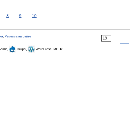
8
9
10
ка
,
Реклама на сайте
18+
omla,
Drupal,
WordPress, MODx.