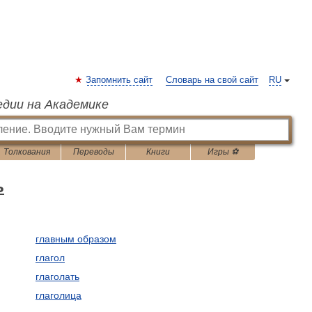
Запомнить сайт
Словарь на свой сайт
RU
едии на Академике
Толкования
Переводы
Книги
Игры ⚽
ь
главным образом
глагол
глаголать
глаголица