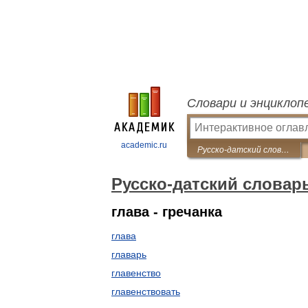
Словари и энциклоп
academic.ru
Русско-датский словарь
Русско-датский словар
глава - гречанка
глава
главарь
главенство
главенствовать