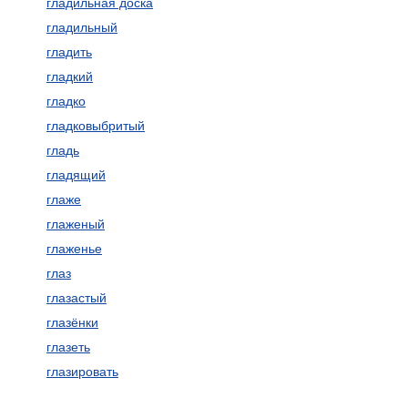
гладильная доска
гладильный
гладить
гладкий
гладко
гладковыбритый
гладь
гладящий
глаже
глаженый
глаженье
глаз
глазастый
глазёнки
глазеть
глазировать